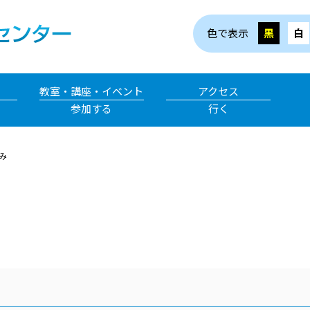
色で表示
黒
白
教室・講座・イベント
アクセス
参加する
行く
み