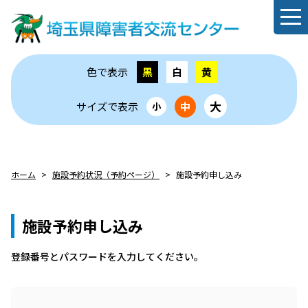
色で表示
黒
白
黄
大
サイズで表示
中
小
ホーム
施設予約状況（予約ページ）
施設予約申し込み
施設予約申し込み
登録番号とパスワードを⼊⼒してください。