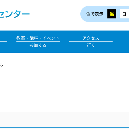
色で表示
黒
白
教室・講座・イベント
アクセス
参加する
行く
み