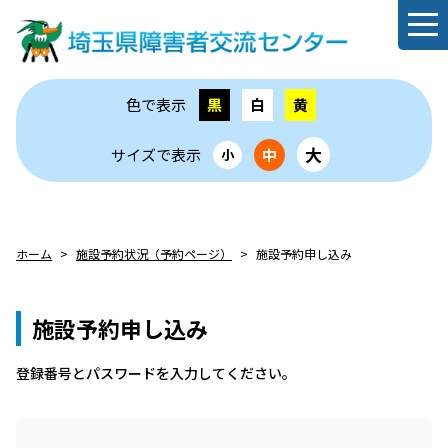
色で表示
黒
白
黄
大
サイズで表示
中
小
ホーム
施設予約状況（予約ページ）
施設予約申し込み
施設予約申し込み
登録番号とパスワードを⼊⼒してください。