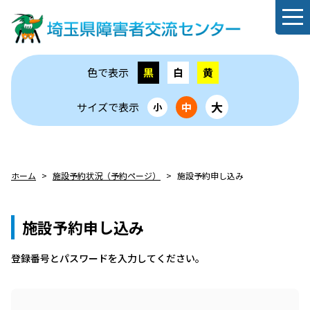
色で表示
黒
白
黄
大
サイズで表示
中
小
ホーム
施設予約状況（予約ページ）
施設予約申し込み
施設予約申し込み
登録番号とパスワードを⼊⼒してください。