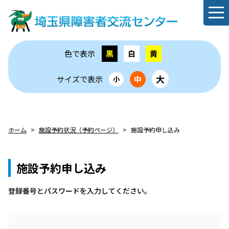
色で表示
黒
白
黄
大
サイズで表示
中
小
ホーム
施設予約状況（予約ページ）
施設予約申し込み
施設予約申し込み
登録番号とパスワードを⼊⼒してください。