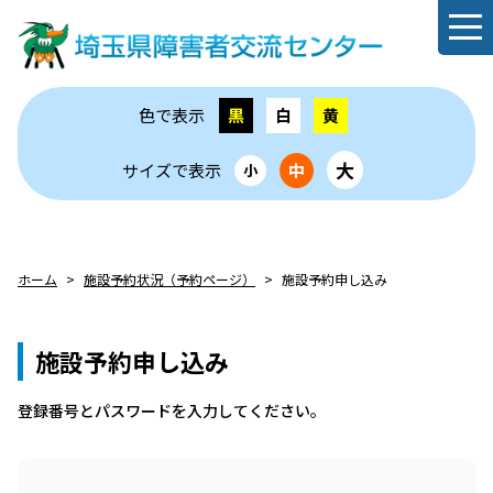
色で表示
黒
白
黄
大
サイズで表示
中
小
ホーム
施設予約状況（予約ページ）
施設予約申し込み
施設予約申し込み
登録番号とパスワードを⼊⼒してください。