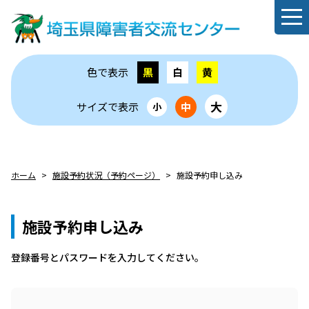
色で表示
黒
白
黄
大
サイズで表示
中
小
ホーム
施設予約状況（予約ページ）
施設予約申し込み
施設予約申し込み
登録番号とパスワードを⼊⼒してください。