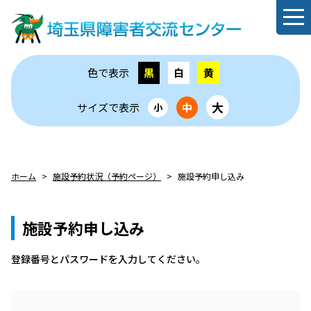
色で表示
黒
白
黄
大
サイズで表示
中
小
ホーム
施設予約状況（予約ページ）
施設予約申し込み
施設予約申し込み
登録番号とパスワードを⼊⼒してください。