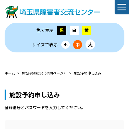
色で表示
黒
白
黄
大
サイズで表示
中
小
ホーム
施設予約状況（予約ページ）
施設予約申し込み
施設予約申し込み
登録番号とパスワードを⼊⼒してください。